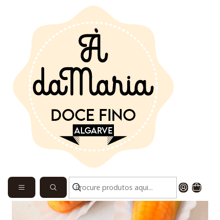
Início
VER DOCINHOS
Docinhos do Algarve com recheio de fios de ovos sortido
30gr. uni